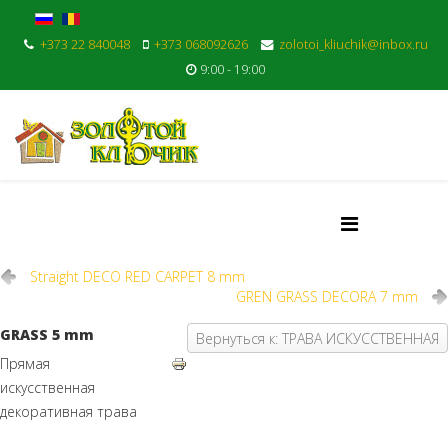
+373 22 840048
+373 068092626
zolotoi_kliuchik@inbox.ru
9:00 - 19:00
Straight DECO RED CARPET 8 mm
GREN GRASS DECORA 7 mm
GRASS 5 mm
Вернуться к: ТРАВА ИСКУССТВЕННАЯ
Прямая
искусственная
декоративная трава