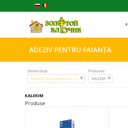
P
ADEZIV PENTRU FAIANȚA
Sortare după
Producator:
Numarul SKU al produsului +/-
KALEKIM
KALEKIM
Produse