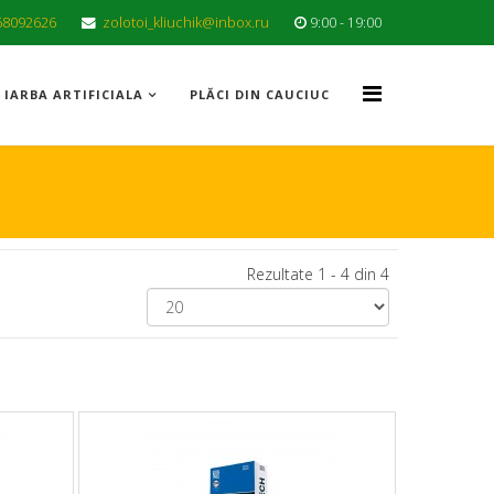
68092626
zolotoi_kliuchik@inbox.ru
9:00 - 19:00
IARBA ARTIFICIALA
PLĂCI DIN CAUCIUC
Rezultate 1 - 4 din 4