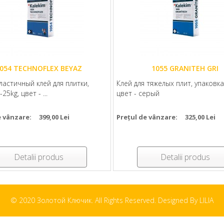
054 TECHNOFLEX BEYAZ
1055 GRANITEH GRI
астичный клей для плитки,
Клей для тяжелых плит, упаковка
25kg, цвет - ...
цвет - серый
e vânzare:
399,00 Lei
Prețul de vânzare:
325,00 Lei
Detalii produs
Detalii produs
© 2020 Золотой Ключик. All Rights Reserved. Designed By LILIA