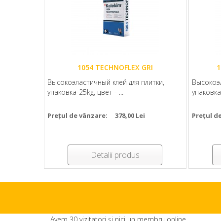
1054 TECHNOFLEX GRI
1
Высокоэластичный клей для плитки,
Высокоэл
упаковка-25kg, цвет - ...
упаковка-
Prețul de vânzare:
378,00 Lei
Prețul d
Detalii produs
Avem 30 vizitatori și nici un membru online