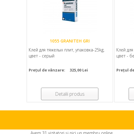
1055 GRANITEH GRI
Клей для тяжелых плит, упаковка-25kg,
Клей для
цвет - серый
цвет - б
Prețul de vânzare:
325,00 Lei
Prețul d
Detalii produs
Avem 31 vizitatori și nici un membru online