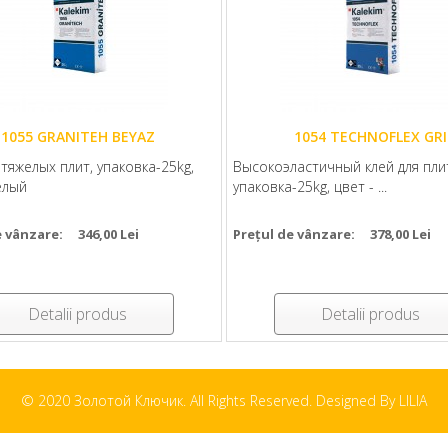
1055 GRANITEH BEYAZ
1054 TECHNOFLEX GRI
 тяжелых плит, упаковка-25kg,
Высокоэластичный клей для пли
елый
упаковка-25kg, цвет - ...
e vânzare:
346,00 Lei
Prețul de vânzare:
378,00 Lei
Detalii produs
Detalii produs
© 2020 Золотой Ключик. All Rights Reserved. Designed By LILIA