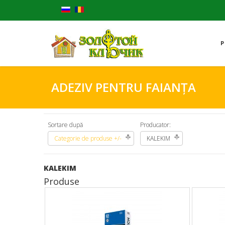
P
ADEZIV PENTRU FAIANȚA
Sortare după
Producator:
Categorie de produse +/-
KALEKIM
KALEKIM
Produse