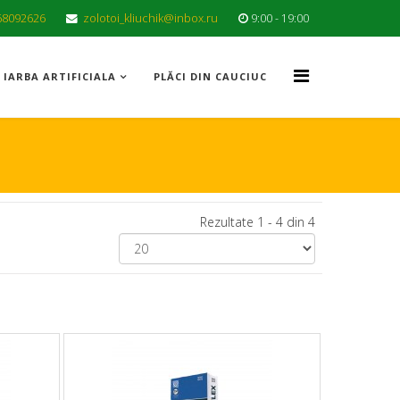
68092626
zolotoi_kliuchik@inbox.ru
9:00 - 19:00
IARBA ARTIFICIALA
PLĂCI DIN CAUCIUC
Rezultate 1 - 4 din 4